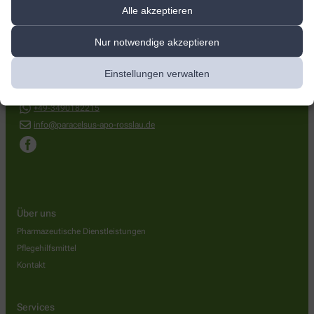
Alle akzeptieren
Paracelsus Apotheke
Nur notwendige akzeptieren
Hauptstraße 123/124
,
06862
Dessau-Roßlau
08001212888
Einstellungen verwalten
03490182313
+49-3490182215
info@paracelsus-apo-rosslau.de
Über uns
Pharmazeutische Dienstleistungen
Pflegehilfsmittel
Kontakt
Services